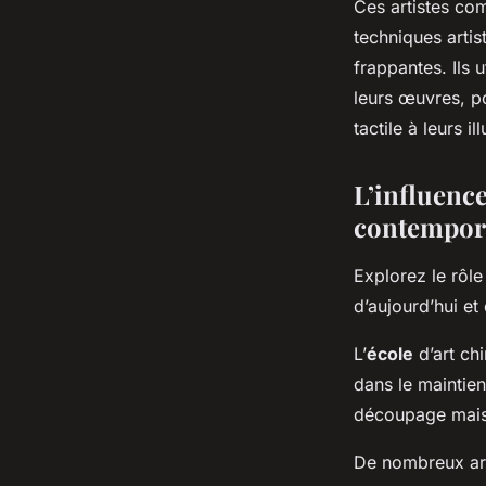
Ces artistes co
techniques artis
frappantes. Ils 
leurs œuvres, p
tactile à leurs il
L’influence
contempor
Explorez le rôle
d’aujourd’hui et
L’
école
d’art ch
dans le maintien
découpage mais a
De nombreux art