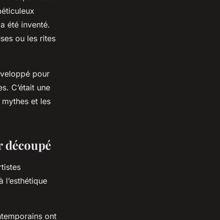
méticuleux
a été inventé.
ses ou les rites
développé pour
s. C’était une
 mythes et les
er découpé
tistes
 l’esthétique
ntemporains ont