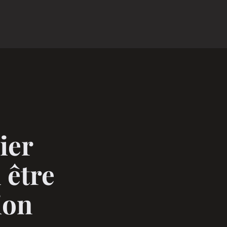
ier
 être
ion