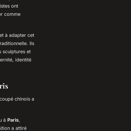
stes ont
iser comme
et à adapter cet
aditionnelle. Ils
 sculptures et
rnité, identité
ris
écoupé chinois a
eu à
Paris
,
tion a attiré