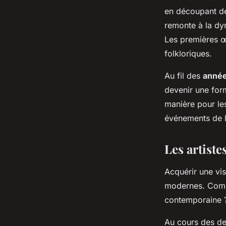
en découpant de
remonte à la dyn
Les premières œu
folkloriques.
Au fil des
anné
devenir une form
manière pour les
événements de l
Les artiste
Acquérir une vis
modernes. Commen
contemporaine 
Au cours des de