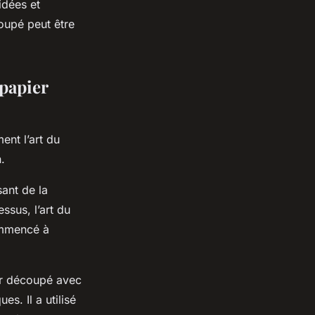
idées et
oupé peut être
 papier
nt l’art du
.
ant de la
ssus, l’art du
commencé à
.
ier découpé avec
s. Il a utilisé