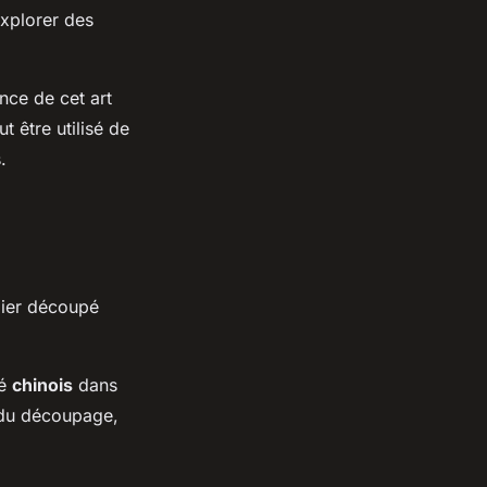
explorer des
nce de cet art
t être utilisé de
.
pier découpé
pé
chinois
dans
e du découpage,