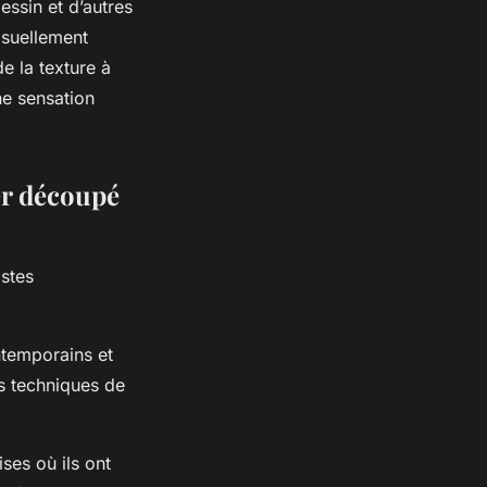
dessin et d’autres
isuellement
e la texture à
ne sensation
ier découpé
istes
ntemporains et
es techniques de
ses où ils ont