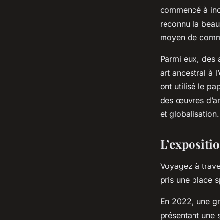
commencé à inco
reconnu la beaut
moyen de commen
Parmi eux, des 
art ancestral à 
ont utilisé le p
des œuvres d’art
et globalisation.
L’expositio
Voyagez à traver
pris une place 
En 2022, une g
présentant une s