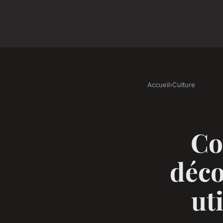
Accueil
›
Culture
Co
déco
uti