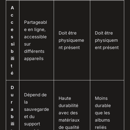
A
c
c
Partageabl
e
e en ligne,
Doit être
Doit être
s
accessible
physiqueme
physiquem
si
sur
nt présent
ent présent
b
différents
ili
appareils
t
é
D
u
Dépend de
Haute
Moins
r
la
durabilité
durable
a
sauvegarde
avec des
que les
b
et du
matériaux
albums
ili
support
de qualité
reliés