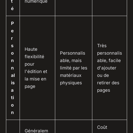
t
numérique
é
P
e
r
s
Très
Haute
o
Personnalis
personnalis
flexibilité
n
able, mais
able, facile
pour
n
limité par les
d'ajouter
l'édition et
al
matériaux
ou de
la mise en
is
physiques
retirer des
page
a
pages
ti
o
n
Coût
Généralem