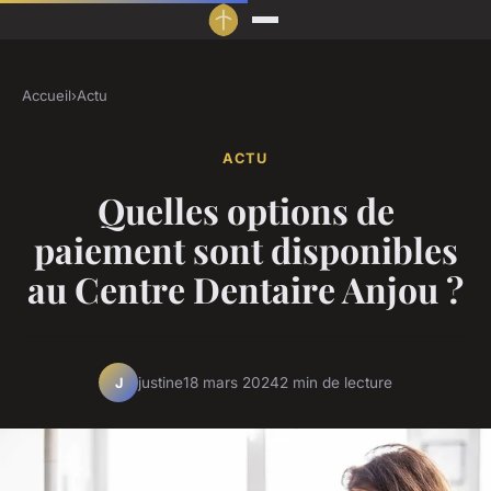
Accueil
›
Actu
ACTU
Quelles options de
paiement sont disponibles
au Centre Dentaire Anjou ?
justine
18 mars 2024
2 min de lecture
J