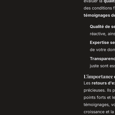
évaluer la
quali
des conditions f
témoignages de
Qualité de s
réactive, ain
Expertise se
de votre do
Transparenc
juste sont es
L'importance 
Les
retours d'
précieuses. Ils 
points forts et 
témoignages, vou
croissance et la