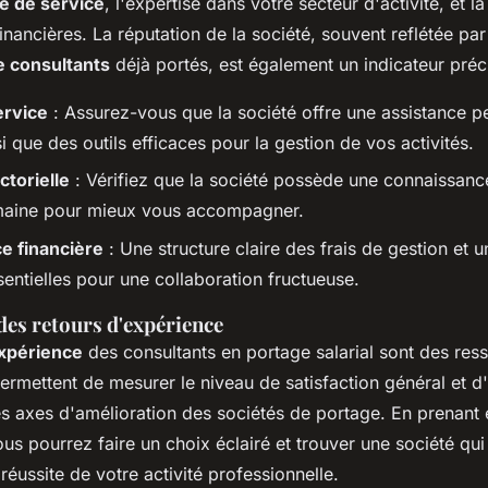
té de service
, l'expertise dans votre secteur d'activité, et l
inancières. La réputation de la société, souvent reflétée par
 consultants
déjà portés, est également un indicateur préc
ervice
: Assurez-vous que la société offre une assistance p
si que des outils efficaces pour la gestion de vos activités.
ctorielle
: Vérifiez que la société possède une connaissan
maine pour mieux vous accompagner.
e financière
: Une structure claire des frais de gestion et 
sentielles pour une collaboration fructueuse.
des retours d'expérience
expérience
des consultants en portage salarial sont des res
permettent de mesurer le niveau de satisfaction général et d'i
les axes d'amélioration des sociétés de portage. En prenan
s pourrez faire un choix éclairé et trouver une société qui 
 réussite de votre activité professionnelle.