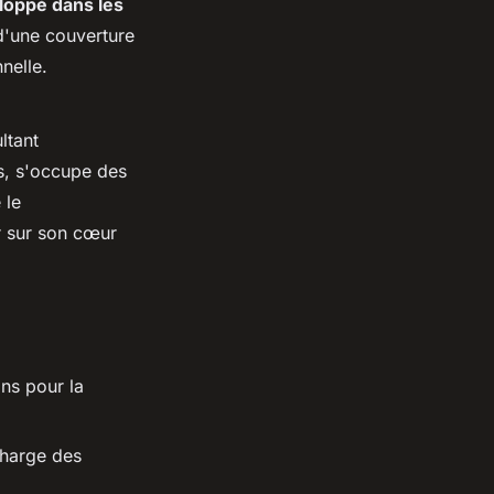
loppé dans les
d'une couverture
nelle.
ltant
ts, s'occupe des
 le
r sur son cœur
ons pour la
charge des