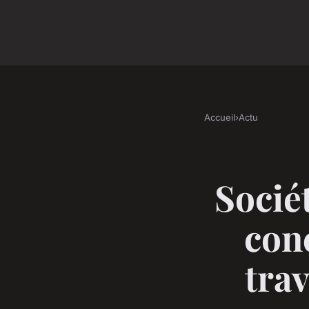
Accueil
›
Actu
Sociét
con
tra