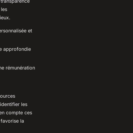
a transparence
 les
ieux.
ersonnalisée et
ce approfondie
une rémunération
sources
dentifier les
t en compte ces
favorise la