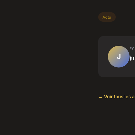
Actu
EC
J
ju
← Voir tous les a