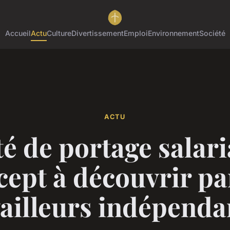
Accueil
Actu
Culture
Divertissement
Emploi
Environnement
Société
ACTU
é de portage salari
cept à découvrir par
vailleurs indépendan