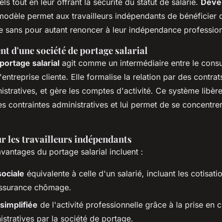
ls tout en leur offrant la sécurité du statut de salarié.
Déve
modèle permet aux travailleurs indépendants de bénéficier 
e sans pour autant renoncer à leur indépendance profession
t d'une société de portage salarial
portage salarial
agit comme un intermédiaire entre le consu
'entreprise cliente. Elle formalise la relation par des contra
istratives, et gère les comptes d'activité. Ce système libère
s contraintes administratives et lui permet de se concentre
r les travailleurs indépendants
vantages du portage salarial incluent :
sociale
équivalente à celle d'un salarié, incluant les cotisati
l'assurance chômage.
simplifiée
de l'activité professionnelle grâce à la prise en 
stratives par la société de portage.