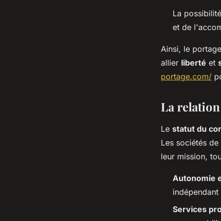
La possibilit
et de l'acco
Ainsi, le portag
allier
liberté
et
portage.com/
po
La relation
Le
statut du co
Les sociétés de
leur mission, to
Autonomie e
indépendant a
Services pr