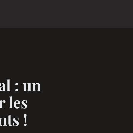
al : un
 les
ts !