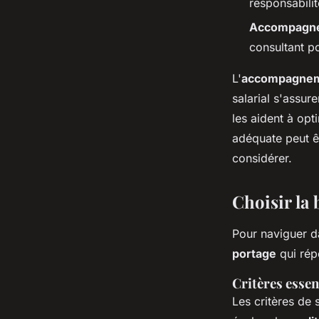
responsabilit
Accompagne
consultant po
L'
accompagnemen
salarial s'assur
les aident à opt
adéquate peut êt
considérer.
Choisir la 
Pour naviguer da
portage
qui rép
Critères essen
Les critères de 