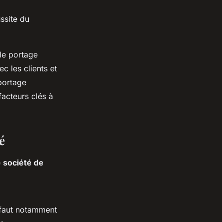
ussite du
de portage
c les clients et
 portage
facteurs clés à
é
e
société de
l faut notamment