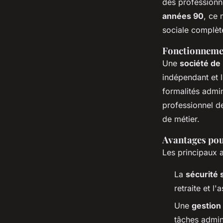
des professionne
années 90
, ce 
sociale complèt
Fonctionnemen
Une
société de 
indépendant et l
formalités admin
professionnel de
de métier.
Avantages pou
Les principaux a
La
sécurité 
retraite et 
Une
gestion 
tâches admini