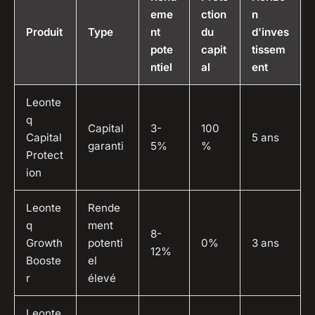
eme
ction
n
Produit
Type
nt
du
d'inves
pote
capit
tissem
ntiel
al
ent
Leonte
q
Capital
3-
100
Capital
5 ans
garanti
5%
%
Protect
ion
Leonte
Rende
q
ment
8-
Growth
potenti
0%
3 ans
12%
Booste
el
r
élevé
Leonte